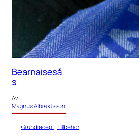
Bearnaiseså
s
Av
Magnus Albrektsson
Grundrecept
, 
Tillbehör