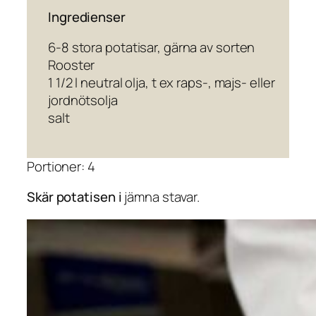
Ingredienser
6-8 stora potatisar, gärna av sorten
Rooster
1 1/2 l neutral olja, t ex raps-, majs- eller
jordnötsolja
salt
Portioner: 4
Skär potatisen i
jämna stavar.