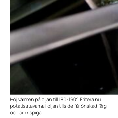
Höj värmen på oljan till 180-190°. Fritera nu
potatisstavarna i oljan tills de får önskad färg
och är krispiga.