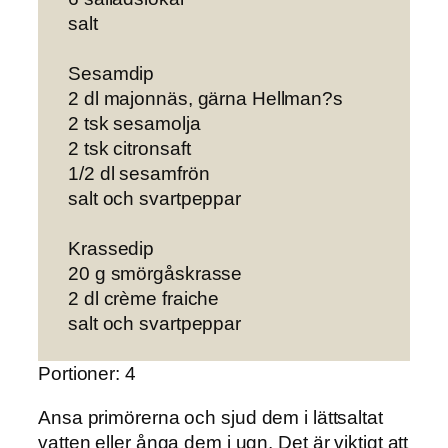
salt
Sesamdip
2 dl majonnäs, gärna Hellman?s
2 tsk sesamolja
2 tsk citronsaft
1/2 dl sesamfrön
salt och svartpeppar
Krassedip
20 g smörgåskrasse
2 dl crème fraiche
salt och svartpeppar
Portioner: 4
Ansa primörerna
och sjud dem i lättsaltat
vatten eller ånga dem i ugn. Det är viktigt att