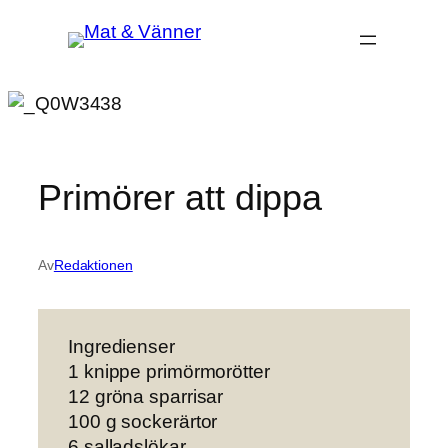
Hoppa
till
innehåll
Primörer att dippa
Av
Redaktionen
Ingredienser
1 knippe primörmorötter
12 gröna sparrisar
100 g sockerärtor
6 salladslökar