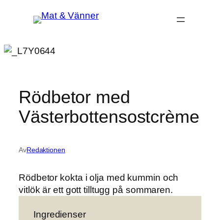
Hoppa
till
innehåll
Rödbetor med
Västerbottensostcrème
Av
Redaktionen
Rödbetor kokta i olja med kummin och
vitlök är ett gott tilltugg på sommaren.
Ingredienser