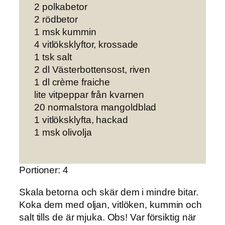
2 polkabetor
2 rödbetor
1 msk kummin
4 vitlöksklyftor, krossade
1 tsk salt
2 dl Västerbottensost, riven
1 dl crème fraiche
lite vitpeppar från kvarnen
20 normalstora mangoldblad
1 vitlöksklyfta, hackad
1 msk olivolja
Portioner: 4
Skala betorna och
skär dem i mindre bitar.
Koka dem med oljan, vitlöken, kummin och
salt tills de är mjuka. Obs! Var försiktig när