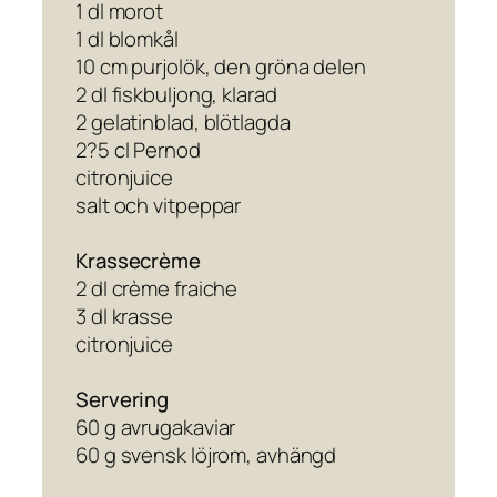
1 dl morot
1 dl blomkål
10 cm purjolök, den gröna delen
2 dl fiskbuljong, klarad
2 gelatinblad, blötlagda
2?5 cl Pernod
citronjuice
salt och vitpeppar
Krassecrème
2 dl crème fraiche
3 dl krasse
citronjuice
Servering
60 g avrugakaviar
60 g svensk löjrom, avhängd