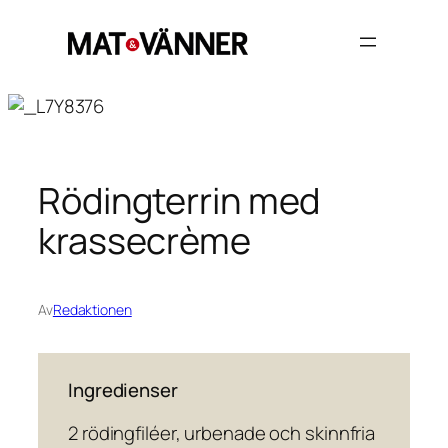
Hoppa
till
innehåll
Rödingterrin med
krassecrème
Av
Redaktionen
Ingredienser
2 rödingfiléer, urbenade och skinnfria