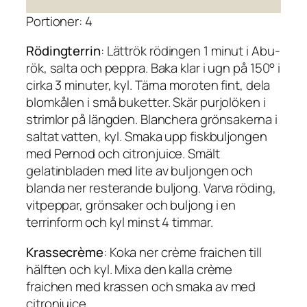
Portioner: 4
Rödingterrin
: Lättrök rödingen 1 minut i Abu-
rök, salta och peppra. Baka klar i ugn på 150° i
cirka 3 minuter, kyl. Tärna moroten fint, dela
blomkålen i små buketter. Skär purjolöken i
strimlor på längden. Blanchera grönsakerna i
saltat vatten, kyl. Smaka upp fiskbuljongen
med Pernod och citronjuice. Smält
gelatinbladen med lite av buljongen och
blanda ner resterande buljong. Varva röding,
vitpeppar, grönsaker och buljong i en
terrinform och kyl minst 4 timmar.
Krassecrème
: Koka ner crème fraichen till
hälften och kyl. Mixa den kalla crème
fraichen med krassen och smaka av med
citronjuice.