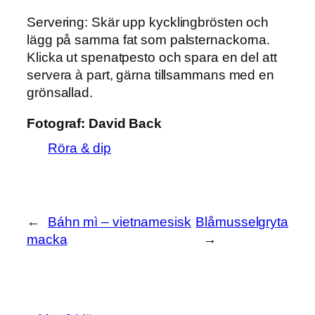
Servering:
Skär upp kycklingbrösten och
lägg på samma fat som palsternackorna.
Klicka ut spenatpesto och spara en del att
servera à part, gärna tillsammans med en
grönsallad.
Fotograf:
David Back
Röra & dip
←
Báhn mì – vietnamesisk
Blåmusselgryta
macka
→