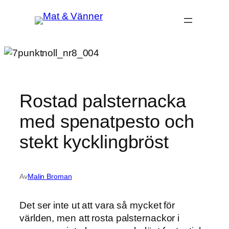
Hoppa
till
innehåll
Rostad palsternacka
med spenatpesto och
stekt kycklingbröst
Av
Malin Broman
Det ser inte ut att vara så mycket för
världen, men att rosta palsternackor i