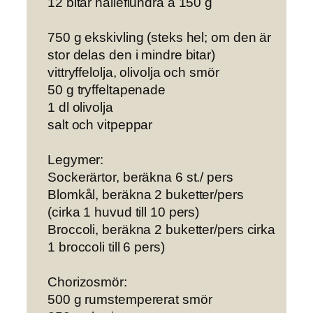
12 bitar hälleflundra à 150 g
750 g ekskivling (steks hel; om den är
stor delas den i mindre bitar)
vittryffelolja, olivolja och smör
50 g tryffeltapenade
1 dl olivolja
salt och vitpeppar
Legymer
:
Sockerärtor, beräkna 6 st./ pers
Blomkål, beräkna 2 buketter/pers
(cirka 1 huvud till 10 pers)
Broccoli, beräkna 2 buketter/pers cirka
1 broccoli till 6 pers)
Chorizosmör
:
500 g rumstempererat smör