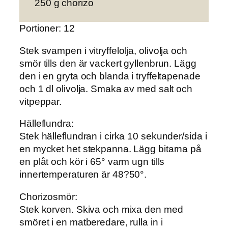
250 g chorizo
Portioner: 12
Stek svampen
i vitryffelolja, olivolja och
smör tills den är vackert gyllenbrun. Lägg
den i en gryta och blanda i tryffeltapenade
och 1 dl olivolja. Smaka av med salt och
vitpeppar.
Hälleflundra
:
Stek hälleflundran i cirka 10 sekunder/sida i
en mycket het stekpanna. Lägg bitarna på
en plåt och kör i 65° varm ugn tills
innertemperaturen är 48?50°.
Chorizosmör
:
Stek korven. Skiva och mixa den med
smöret i en matberedare, rulla in i