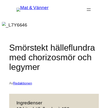
Hoppa
till
innehåll
Smörstekt hälleflundra
med chorizosmör och
legymer
Av
Redaktionen
Ingredienser