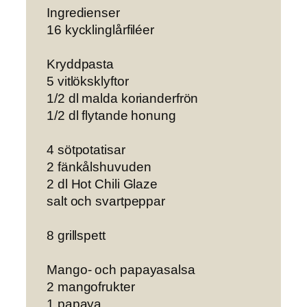
Ingredienser
16 kycklinglårfiléer
Kryddpasta
5 vitlöksklyftor
1/2 dl malda korianderfrön
1/2 dl flytande honung
4 sötpotatisar
2 fänkålshuvuden
2 dl Hot Chili Glaze
salt och svartpeppar
8 grillspett
Mango- och papayasalsa
2 mangofrukter
1 papaya