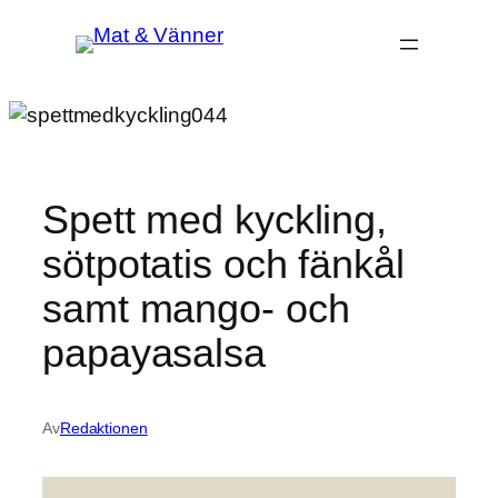
Hoppa
till
innehåll
Spett med kyckling,
sötpotatis och fänkål
samt mango- och
papayasalsa
Av
Redaktionen