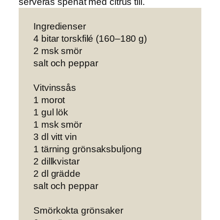
serveras spenat med citrus till.
Ingredienser
4 bitar torskfilé (160–180 g)
2 msk smör
salt och peppar
Vitvinssås
1 morot
1 gul lök
1 msk smör
3 dl vitt vin
1 tärning grönsaksbuljong
2 dillkvistar
2 dl grädde
salt och peppar
Smörkokta grönsaker