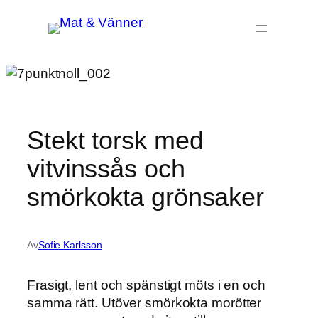
Hoppa
till
innehåll
Stekt torsk med
vitvinssås och
smörkokta grönsaker
Av
Sofie Karlsson
Frasigt, lent och spänstigt möts i en och
samma rätt. Utöver smörkokta morötter