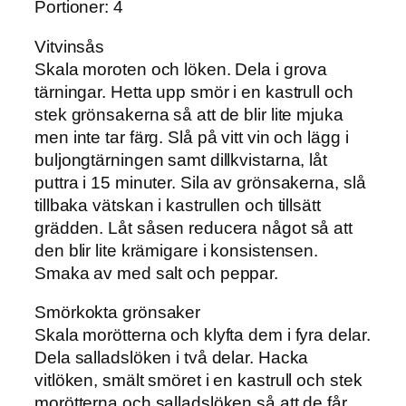
Portioner: 4
Vitvinsås
Skala moroten och löken. Dela i grova
tärningar. Hetta upp smör i en kastrull och
stek grönsakerna så att de blir lite mjuka
men inte tar färg. Slå på vitt vin och lägg i
buljongtärningen samt dillkvistarna, låt
puttra i 15 minuter. Sila av grönsakerna, slå
tillbaka vätskan i kastrullen och tillsätt
grädden. Låt såsen reducera något så att
den blir lite krämigare i konsistensen.
Smaka av med salt och peppar.
Smörkokta grönsaker
Skala morötterna och klyfta dem i fyra delar.
Dela salladslöken i två delar. Hacka
vitlöken, smält smöret i en kastrull och stek
morötterna och salladslöken så att de får