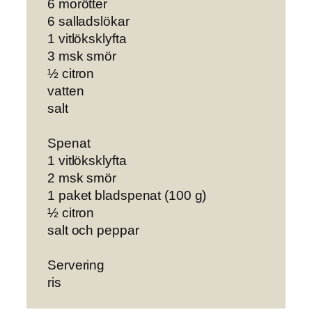
6 morötter
6 salladslökar
1 vitlöksklyfta
3 msk smör
½ citron
vatten
salt
Spenat
1 vitlöksklyfta
2 msk smör
1 paket bladspenat (100 g)
½ citron
salt och peppar
Servering
ris