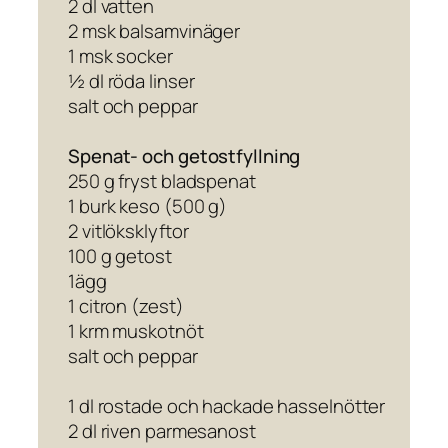
2 dl vatten
2 msk balsamvinäger
1 msk socker
½ dl röda linser
salt och peppar
Spenat- och getostfyllning
250 g fryst bladspenat
1 burk keso (500 g)
2 vitlöksklyftor
100 g getost
1ägg
1 citron (zest)
1 krm muskotnöt
salt och peppar
1 dl rostade och hackade hasselnötter
2 dl riven parmesanost