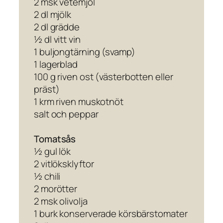
2 msk vetemjöl
2 dl mjölk
2 dl grädde
½ dl vitt vin
1 buljongtärning (svamp)
1 lagerblad
100 g riven ost (västerbotten eller
präst)
1 krm riven muskotnöt
salt och peppar
Tomatsås
½ gul lök
2 vitlöksklyftor
½ chili
2 morötter
2 msk olivolja
1 burk konserverade körsbärstomater