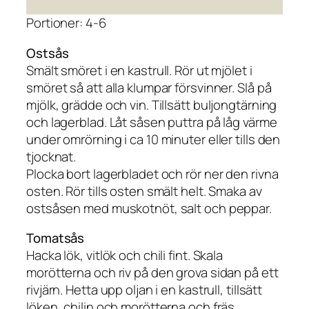
Portioner: 4-6
Ostsås
Smält smöret i en kastrull. Rör ut mjölet i
smöret så att alla klumpar försvinner. Slå på
mjölk, grädde och vin. Tillsätt buljongtärning
och lagerblad. Låt såsen puttra på låg värme
under omrörning i ca 10 minuter eller tills den
tjocknat.
Plocka bort lagerbladet och rör ner den rivna
osten. Rör tills osten smält helt. Smaka av
ostsåsen med muskotnöt, salt och peppar.
Tomatsås
Hacka lök, vitlök och chili fint. Skala
morötterna och riv på den grova sidan på ett
rivjärn. Hetta upp oljan i en kastrull, tillsätt
löken, chilin och morötterna och fräs