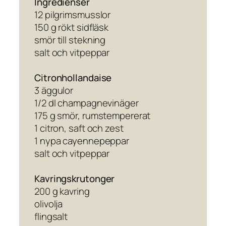
Ingredienser
12 pilgrimsmusslor
150 g rökt sidfläsk
smör till stekning
salt och vitpeppar
Citronhollandaise
3 äggulor
1/2 dl champagnevinäger
175 g smör, rumstempererat
1 citron, saft och zest
1 nypa cayennepeppar
salt och vitpeppar
Kavringskrutonger
200 g kavring
olivolja
flingsalt