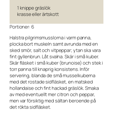
1 knippe gräslök
krasse eller ärtskott
Portioner: 6
Halstra pilgrimsmusslorna i varm panna,
plocka bort muskeln samt avrunda med en
sked smör, salt och vitpeppar; ytan ska vara
fint gyllenbrun. Låt svalna. Skär i små kuber.
Skär fläsket i små kuber (brunoise) och stek i
torr panna till knaprig konsistens. Inför
servering, blanda de små musselkuberna
med det rostade sidfläsket, en matsked
hollandaise och fint hackad gräslök. Smaka
av med eventuellt mer citron och peppar,
men var försiktig med sältan beroende på
det rökta sidfläsket.