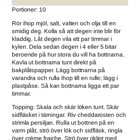
Portioner: 10
Rör ihop mjöl, salt, vatten och olja till en
smidig deg. Kolla så att degen inte blir för
kladdig. Låt degen vila ett par timmar i
kylen. Dela sedan degen i 4 eller 5 bitar
beroende på hur stora du vill ha bottnarna.
Kavla ut bottnarna tunt direkt på
bakplåtspapper. Lägg bottnarna på
varandra och rulla ihop till en rulle; lägg i
plastpåse. Så kan bottnarna ligga ett par
timmar.
Topping:
Skala och skär löken tunt. Skär
sidfläsket i tärningar. Riv cheddarosten och
strimla persiljan. Rulla ut bottnen på en
varm plåt, strö över lök och sidfläsk, ringla
över crème fraiche. Strö över rikligt med