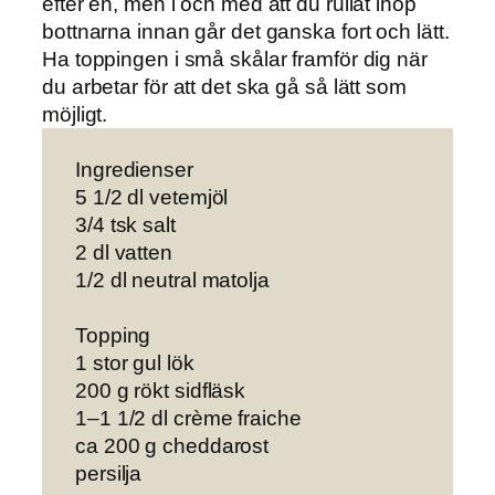
efter en, men i och med att du rullat ihop
bottnarna innan går det ganska fort och lätt.
Ha toppingen i små skålar framför dig när
du arbetar för att det ska gå så lätt som
möjligt.
Ingredienser
5 1/2 dl vetemjöl
3/4 tsk salt
2 dl vatten
1/2 dl neutral matolja
Topping
1 stor gul lök
200 g rökt sidfläsk
1–1 1/2 dl crème fraiche
ca 200 g cheddarost
persilja