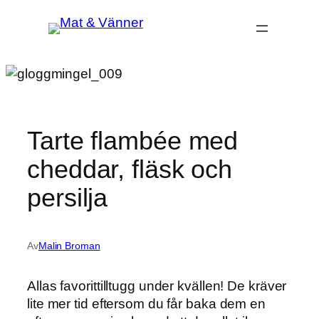
Hoppa
till
innehåll
Tarte flambée med
cheddar, fläsk och
persilja
Av
Malin Broman
Allas favorittilltugg under kvällen! De kräver
lite mer tid eftersom du får baka dem en