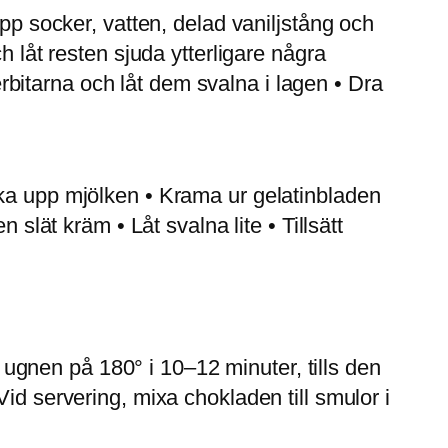
upp socker, vatten, delad vaniljstång och
h låt resten sjuda ytterligare några
berbitarna och låt dem svalna i lagen • Dra
oka upp mjölken • Krama ur gelatinbladen
 slät kräm • Låt svalna lite • Tillsätt
gnen på 180° i 10–12 minuter, tills den
id servering, mixa chokladen till smulor i