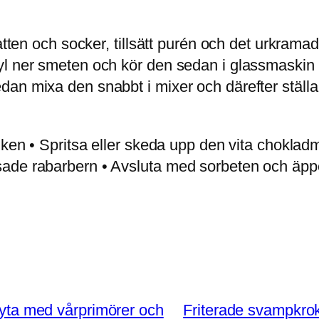
tten och socker, tillsätt purén och det urkramade
yl ner smeten och kör den sedan i glassmaskin
n mixa den snabbt i mixer och därefter ställa i
riken • Spritsa eller skeda upp den vita chokla
sade rabarbern • Avsluta med sorbeten och äpp
gryta med vårprimörer och
Friterade svampkr