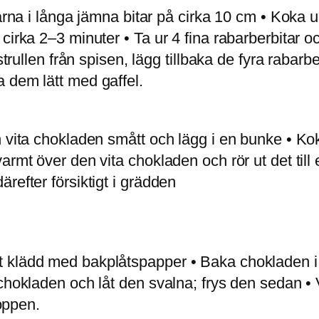
karna i långa jämna bitar på cirka 10 cm • Koka 
irka 2–3 minuter • Ta ur 4 fina rabarberbitar oc
strullen från spisen, lägg tillbaka de fyra rabar
 dem lätt med gaffel.
n vita chokladen smått och lägg i en bunke • K
mt över den vita chokladen och rör ut det till en
refter försiktigt i grädden
 klädd med bakplåtspapper • Baka chokladen i u
chokladen och låt den svalna; frys den sedan • V
toppen.