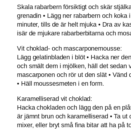
Skala rabarbern försiktigt och skär stjäl
grenadin • Lägg ner rabarbern och koka i c
minuter, tills de är helt mjuka • Dra av ka
isär de mjukare rabarberbitarna och mosa
Vit choklad- och mascarponemousse:
Lägg gelatinbladen i blöt • Hacka ner de
och smält dem i mjölken, häll det sedan var
mascarponen och rör ut den slät • Vänd dä
• Häll moussesmeten i en form.
Karamelliserad vit choklad:
Hacka chokladen och lägg den på en plåt
är jämnt brun och karamelliserad • Ta ut 
mixer, eller bryt små fina bitar att ha på 