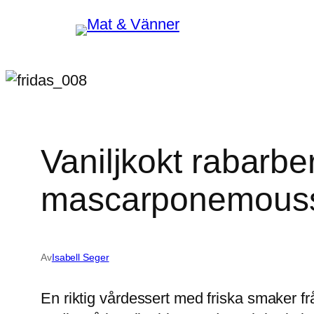
Hoppa
till
innehåll
Vaniljkokt rabarbe
mascarponemousse
Av
Isabell Seger
En riktig vårdessert med friska smaker f