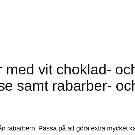
r med vit choklad- oc
 samt rabarber- och
rån rabarbern. Passa på att göra extra mycket k