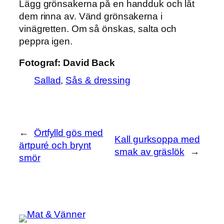
Lägg grönsakerna på en handduk och låt
dem rinna av. Vänd grönsakerna i
vinägretten. Om så önskas, salta och
peppra igen.
Fotograf:
David Back
Sallad
, 
Sås & dressing
←
Örtfylld gös med
Kall gurksoppa med
ärtpuré och brynt
smak av gräslök
→
smör