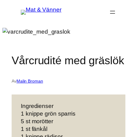
Hoppa
till
innehåll
Vårcrudité med gräslök
Av
Malin Broman
Ingredienser
1 knippe grön sparris
5 st morötter
1 st fänkål
1 knippe rädisor