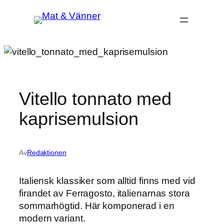
Hoppa
till
innehåll
Vitello tonnato med
kaprisemulsion
Av
Redaktionen
Italiensk klassiker som alltid finns med vid
firandet av Ferragosto, italienarnas stora
sommarhögtid. Här komponerad i en
modern variant.