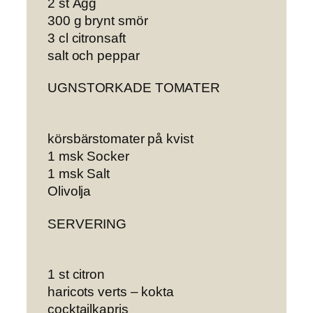
2 st Ägg
300 g brynt smör
3 cl citronsaft
salt och peppar
UGNSTORKADE TOMATER
körsbärstomater på kvist
1 msk Socker
1 msk Salt
Olivolja
SERVERING
1 st citron
haricots verts – kokta
cocktailkapris