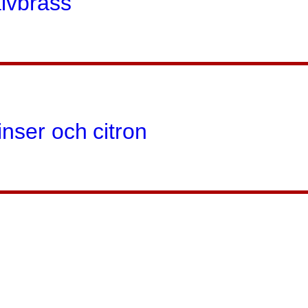
lvbräss
nser och citron