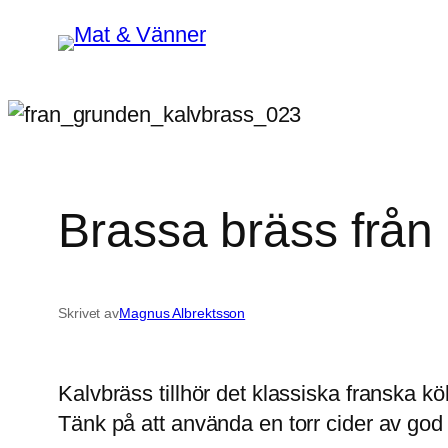
Hoppa
till
innehåll
Brassa bräss från
Skrivet av
Magnus Albrektsson
Kalvbräss tillhör det klassiska franska kö
Tänk på att använda en torr cider av god k