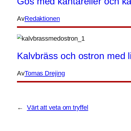
Gös med kantareller och ka
Av
Redaktionen
Kalvbräss och ostron med li
Av
Tomas Drejing
←
Värt att veta om tryffel