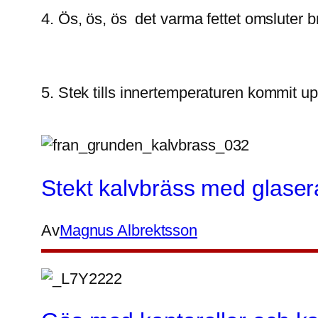
4. Ös, ös, ös  det varma fettet omsluter br
5. Stek tills innertemperaturen kommit upp
Stekt kalvbräss med glaser
Av
Magnus Albrektsson