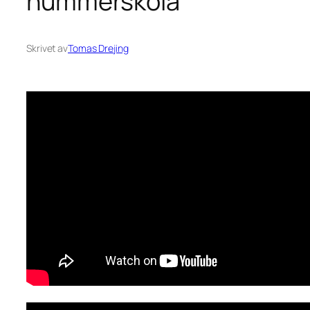
hummerskola
Skrivet av
Tomas Drejing