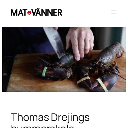
Hoppa
till
innehåll
Thomas Drejings