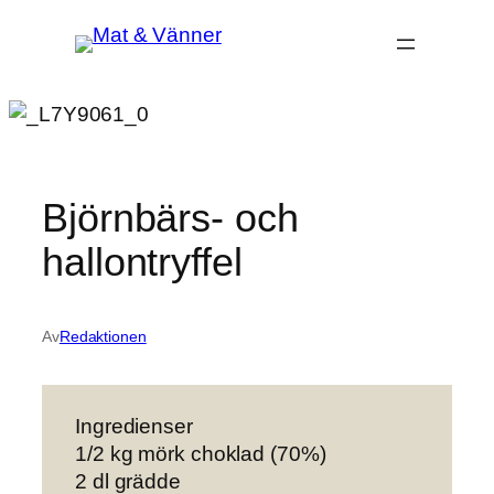
Hoppa
till
innehåll
Björnbärs- och
hallontryffel
Av
Redaktionen
Ingredienser
1/2 kg mörk choklad (70%)
2 dl grädde