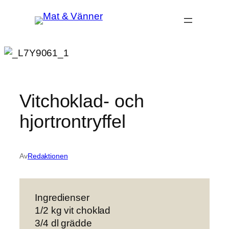
Hoppa
till
innehåll
Vitchoklad- och
hjortrontryffel
Av
Redaktionen
Ingredienser
1/2 kg vit choklad
3/4 dl grädde