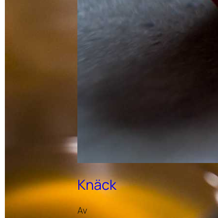
Knäck
Mockatry
Av
ffel