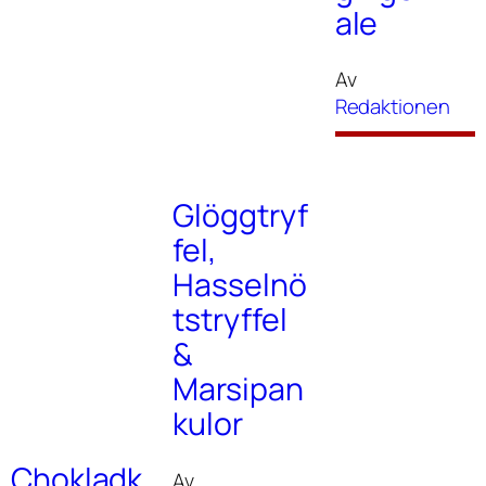
ale
Av
Redaktionen
Glöggtryf
fel,
Hasselnö
tstryffel
&
Marsipan
kulor
Chokladk
Av