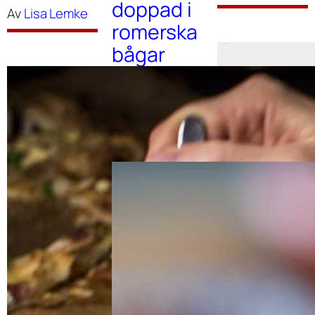
doppad i
Av
Lisa Lemke
romerska
bågar
Av
Malin Broman