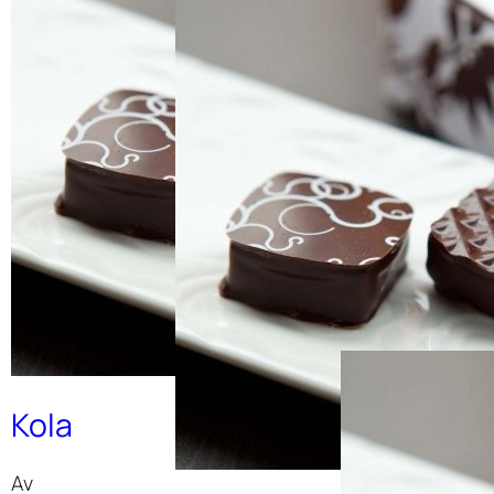
Saltlakrit
stryffel
Av
Malin Broman
Kola
Av