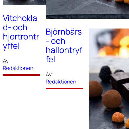
Redaktionen
Vitchokla
d- och
Björnbärs
hjortrontr
- och
yffel
hallontryf
fel
Av
Redaktionen
Av
Redaktionen