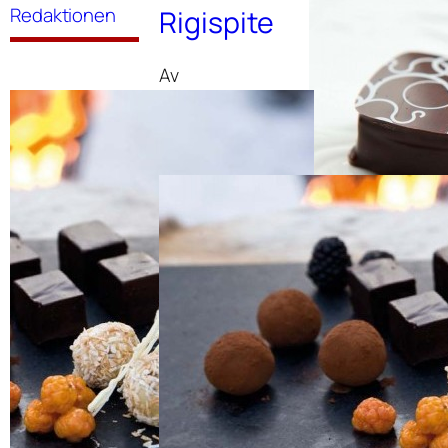
Redaktionen
Rigispite
Av
Redaktionen
Romtryff
el
Av