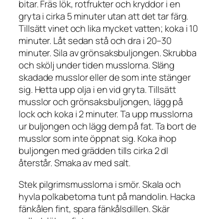
bitar. Fräs lök, rotfrukter och kryddor i en
gryta i cirka 5 minuter utan att det tar färg.
Tillsätt vinet och lika mycket vatten; koka i 10
minuter. Låt sedan stå och dra i 20–30
minuter. Sila av grönsaksbuljongen. Skrubba
och skölj under tiden musslorna. Släng
skadade musslor eller de som inte stänger
sig. Hetta upp olja i en vid gryta. Tillsätt
musslor och grönsaksbuljongen, lägg på
lock och koka i 2 minuter. Ta upp musslorna
ur buljongen och lägg dem på fat. Ta bort de
musslor som inte öppnat sig. Koka ihop
buljongen med grädden tills cirka 2 dl
återstår. Smaka av med salt.
Stek pilgrimsmusslorna i smör. Skala och
hyvla polkabetorna tunt på mandolin. Hacka
fänkålen fint, spara fänkålsdillen. Skär