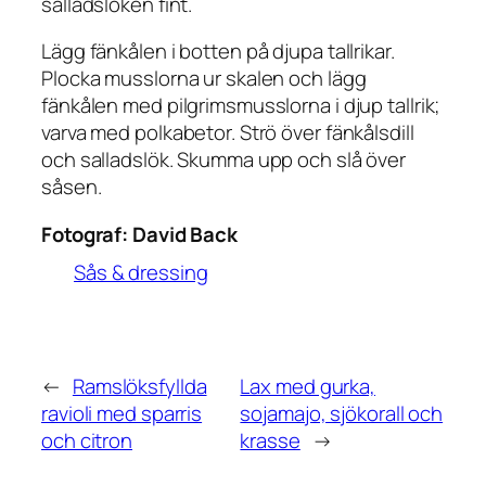
salladslöken fint.
Lägg fänkålen i botten på djupa tallrikar.
Plocka musslorna ur skalen och lägg
fänkålen med pilgrimsmusslorna i djup tallrik;
varva med polkabetor. Strö över fänkålsdill
och salladslök. Skumma upp och slå över
såsen.
Fotograf:
David Back
Sås & dressing
←
Ramslöksfyllda
Lax med gurka,
ravioli med sparris
sojamajo, sjökorall och
och citron
krasse
→