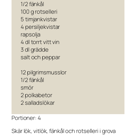
1/2 fänkål
100 g rotselleri
5 timjankvistar
4 persiljekvistar
rapsolja
4 dl torrt vitt vin
3 dl grädde
salt och peppar
12 pilgrimsmusslor
1/2 fänkål
smör
2 polkabetor
2 salladslökar
Portioner: 4
Skär lök, vitlök, fänkål och rotselleri i grova