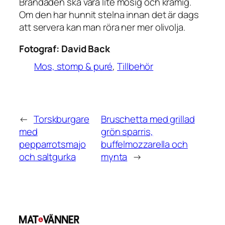
Brandaden ska vara lite mosig och krämig.
Om den har hunnit stelna innan det är dags
att servera kan man röra ner mer olivolja.
Fotograf:
David Back
Mos, stomp & puré
, 
Tillbehör
←
Torskburgare
Bruschetta med grillad
med
grön sparris,
pepparrotsmajo
buffelmozzarella och
och saltgurka
mynta
→