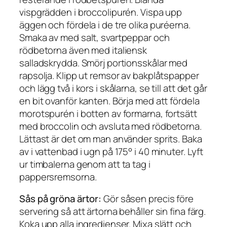
vispgrädden i broccolipurén. Vispa upp
äggen och fördela i de tre olika puréerna.
Smaka av med salt, svartpeppar och
rödbetorna även med italiensk
salladskrydda. Smörj portionsskålar med
rapsolja. Klipp ut remsor av bakplåtspapper
och lägg två i kors i skålarna, se till att det går
en bit ovanför kanten. Börja med att fördela
morotspurén i botten av formarna, fortsätt
med broccolin och avsluta med rödbetorna.
Lättast är det om man använder sprits. Baka
av i vattenbad i ugn på 175° i 40 minuter. Lyft
ur timbalerna genom att ta tag i
pappersremsorna.
Sås på gröna ärtor:
Gör såsen precis före
servering så att ärtorna behåller sin fina färg.
Koka upp alla ingredienser. Mixa slätt och