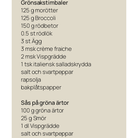
Grönsakstimbaler
125 g morötter
125 g Broccoli
150 g rödbetor
0.5 st rödlök
3 st Ägg
3 msk crème fraiche
2 msk Vispgrädde
1 tsk italiensk salladskrydda
salt och svartpeppar
rapsolja
bakplåtspapper
Sås på gröna ärtor
100 g gröna ärtor
25 g Smör
1 dl Vispgrädde
salt och svartpeppar