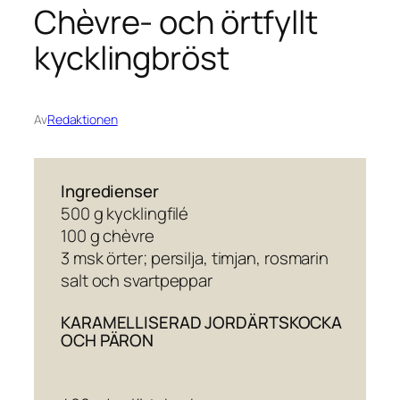
Chèvre- och örtfyllt
kycklingbröst
Av
Redaktionen
Ingredienser
500 g kycklingfilé
100 g chèvre
3 msk örter; persilja, timjan, rosmarin
salt och svartpeppar
KARAMELLISERAD JORDÄRTSKOCKA
OCH PÄRON