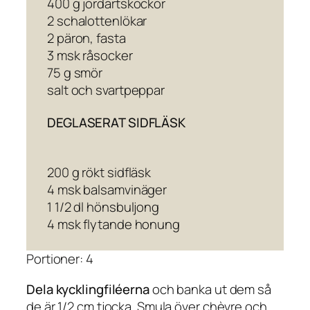
400 g jordärtskockor
2 schalottenlökar
2 päron, fasta
3 msk råsocker
75 g smör
salt och svartpeppar
DEGLASERAT SIDFLÄSK
200 g rökt sidfläsk
4 msk balsamvinäger
1 1/2 dl hönsbuljong
4 msk flytande honung
Portioner: 4
Dela kycklingfiléerna
och banka ut dem så
de är 1/2 cm tjocka. Smula över chèvre och