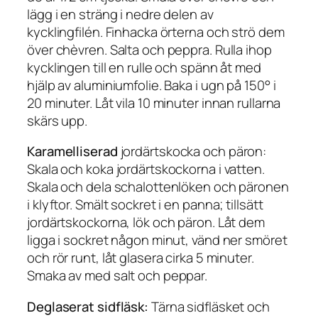
lägg i en sträng i nedre delen av
kycklingfilén. Finhacka örterna och strö dem
över chèvren. Salta och peppra. Rulla ihop
kycklingen till en rulle och spänn åt med
hjälp av aluminiumfolie. Baka i ugn på 150° i
20 minuter. Låt vila 10 minuter innan rullarna
skärs upp.
Karamelliserad
jordärtskocka och päron:
Skala och koka jordärtskockorna i vatten.
Skala och dela schalottenlöken och päronen
i klyftor. Smält sockret i en panna; tillsätt
jordärtskockorna, lök och päron. Låt dem
ligga i sockret någon minut, vänd ner smöret
och rör runt, låt glasera cirka 5 minuter.
Smaka av med salt och peppar.
Deglaserat sidfläsk:
Tärna sidfläsket och