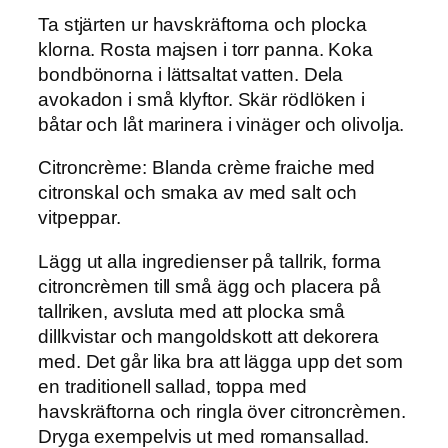
Ta stjärten ur
havskräftorna och plocka
klorna. Rosta majsen i torr panna. Koka
bondbönorna i lättsaltat vatten. Dela
avokadon i små klyftor. Skär rödlöken i
båtar och låt marinera i vinäger och olivolja.
Citroncrème
: Blanda crème fraiche med
citronskal och smaka av med salt och
vitpeppar.
Lägg ut alla
ingredienser på tallrik, forma
citroncrèmen till små ägg och placera på
tallriken, avsluta med att plocka små
dillkvistar och mangoldskott att dekorera
med. Det går lika bra att lägga upp det som
en traditionell sallad, toppa med
havskräftorna och ringla över citroncrèmen.
Dryga exempelvis ut med romansallad.