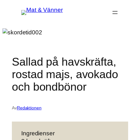
Hoppa
till
innehåll
Sallad på havskräfta,
rostad majs, avokado
och bondbönor
Av
Redaktionen
Ingredienser