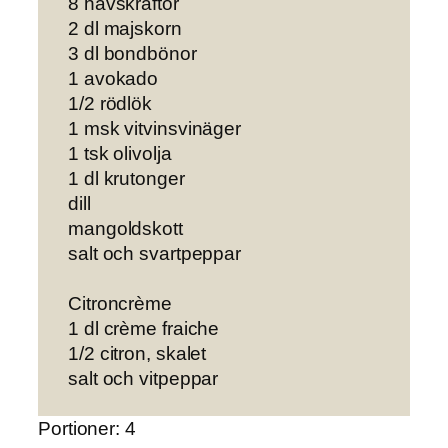
8 havskräftor
2 dl majskorn
3 dl bondbönor
1 avokado
1/2 rödlök
1 msk vitvinsvinäger
1 tsk olivolja
1 dl krutonger
dill
mangoldskott
salt och svartpeppar
Citroncrème
1 dl crème fraiche
1/2 citron, skalet
salt och vitpeppar
Portioner: 4