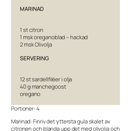
MARINAD
1 st citron
1 msk oreganoblad – hackad
2 msk Olivolja
SERVERING
12 st sardellfiléer i olja
40 g manchegoost
oregano
Portioner: 4
Marinad: Finriv det yttersta gula skalet av
citronen och blanda upp det med olivolja och