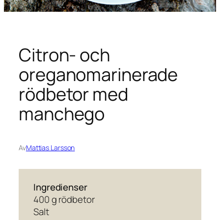
Citron- och
oreganomarinerade
rödbetor med
manchego
Av
Mattias Larsson
Ingredienser
400 g rödbetor
Salt