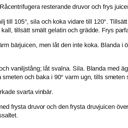
Råcentrifugera resterande druvor och frys juice
 till 105°, sila och koka vidare till 120°. Tillsät
l, tillsätt smält gelatin och grädde. Frys parfa
m bärjuicen, men låt den inte koka. Blanda i öv
och vaniljstång; låt svalna. Sila. Blanda med ä
 på smeten och baka i 90° varm ugn, tills smeten 
kade svarta vinbär.
d frysta druvor och den frysta druvjuicen över
saltet.