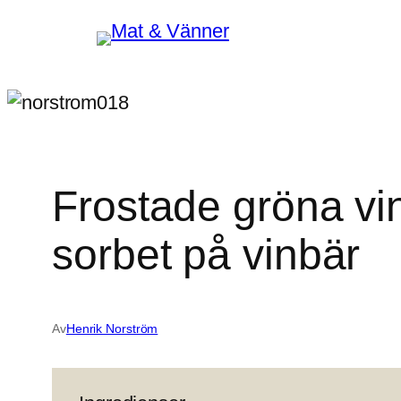
Hoppa
till
innehåll
Frostade gröna vin
sorbet på vinbär
Av
Henrik Norström