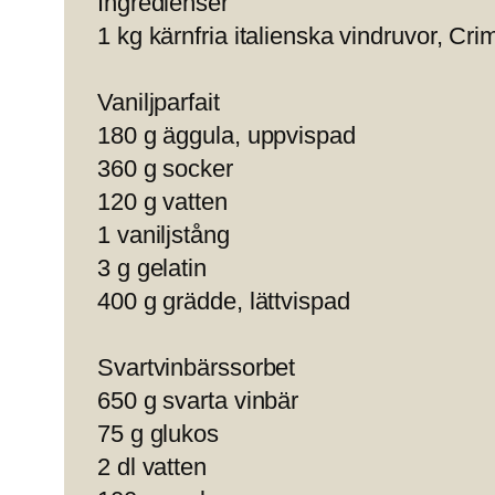
Ingredienser
1 kg kärnfria italienska vindruvor, Cr
Vaniljparfait
180 g äggula, uppvispad
360 g socker
120 g vatten
1 vaniljstång
3 g gelatin
400 g grädde, lättvispad
Svartvinbärssorbet
650 g svarta vinbär
75 g glukos
2 dl vatten