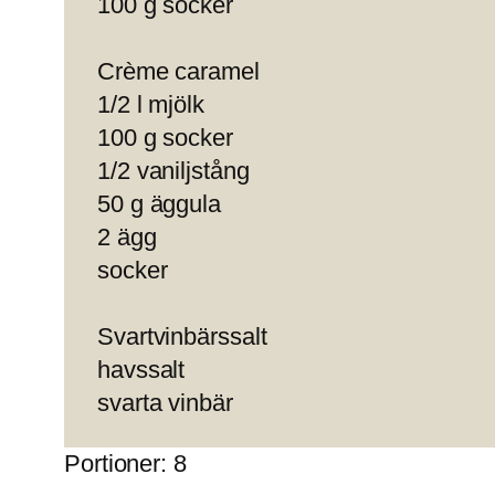
100 g socker
Crème caramel
1/2 l mjölk
100 g socker
1/2 vaniljstång
50 g äggula
2 ägg
socker
Svartvinbärssalt
havssalt
svarta vinbär
Portioner: 8