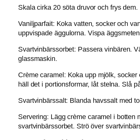
Skala cirka 20 söta druvor och frys dem. 
Vaniljparfait:
Koka vatten, socker och vanilj
uppvispade äggulorna. Vispa äggsmeten kal
Svartvinbärssorbet:
Passera vinbären. Vär
glassmaskin.
Crème caramel:
Koka upp mjölk, socker 
häll det i portionsformar, låt stelna. Slå
Svartvinbärssalt:
Blanda havssalt med tor
Servering:
Lägg crème caramel i botten me
svartvinbärssorbet. Strö över svartvinbärs