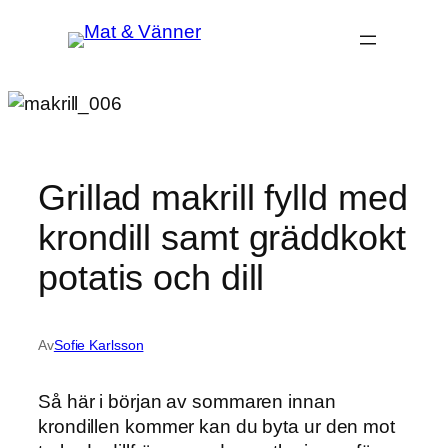
Hoppa
till
innehåll
Grillad makrill fylld med
krondill samt gräddkokt
potatis och dill
Av
Sofie Karlsson
Så här i början av sommaren innan
krondillen kommer kan du byta ur den mot