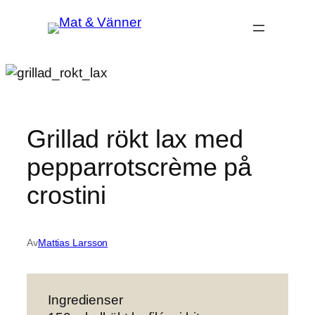
Hoppa
till
innehåll
Grillad rökt lax med
pepparrotscrème på
crostini
Av
Mattias Larsson
Ingredienser