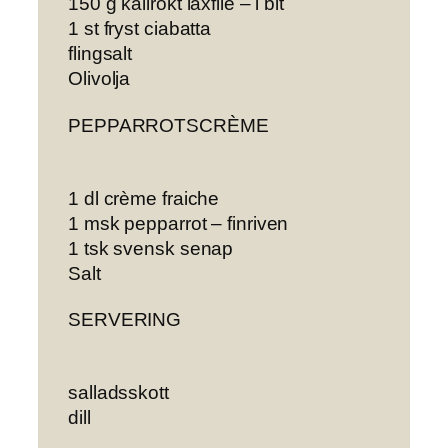
150 g kallrökt laxfilé – i bit
1 st fryst ciabatta
flingsalt
Olivolja
PEPPARROTSCRÈME
1 dl crème fraiche
1 msk pepparrot – finriven
1 tsk svensk senap
Salt
SERVERING
salladsskott
dill