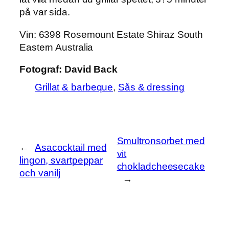
på var sida.
Vin
: 6398 Rosemount Estate Shiraz South
Eastern Australia
Fotograf:
David Back
Grillat & barbeque
, 
Sås & dressing
Smultronsorbet med
←
Asacocktail med
vit
lingon, svartpeppar
chokladcheesecake
och vanilj
→