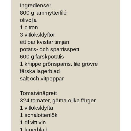
Ingredienser
800 g lammytterfilé
olivolja
1 citron
3 vitlöksklyftor
ett par kvistar timjan
potatis- och sparrisspett
600 g färskpotatis
1 knippe grönsparris, lite grövre
färska lagerblad
salt och vitpeppar
Tomatvinägrett
3?4 tomater, gärna olika färger
1 vitlöksklyfta
1 schalottenlök
1 dl vitt vin
1 lagerblad