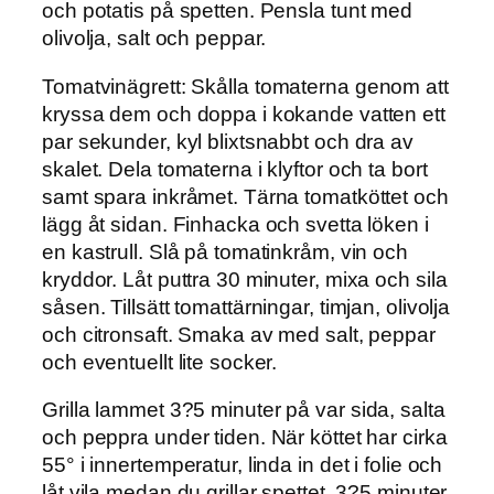
och potatis på spetten. Pensla tunt med
olivolja, salt och peppar.
Tomatvinägrett
: Skålla tomaterna genom att
kryssa dem och doppa i kokande vatten ett
par sekunder, kyl blixtsnabbt och dra av
skalet. Dela tomaterna i klyftor och ta bort
samt spara inkråmet. Tärna tomatköttet och
lägg åt sidan. Finhacka och svetta löken i
en kastrull. Slå på tomatinkråm, vin och
kryddor. Låt puttra 30 minuter, mixa och sila
såsen. Tillsätt tomattärningar, timjan, olivolja
och citronsaft. Smaka av med salt, peppar
och eventuellt lite socker.
Grilla lammet 3?5
minuter på var sida, salta
och peppra under tiden. När köttet har cirka
55° i innertemperatur, linda in det i folie och
låt vila medan du grillar spettet, 3?5 minuter