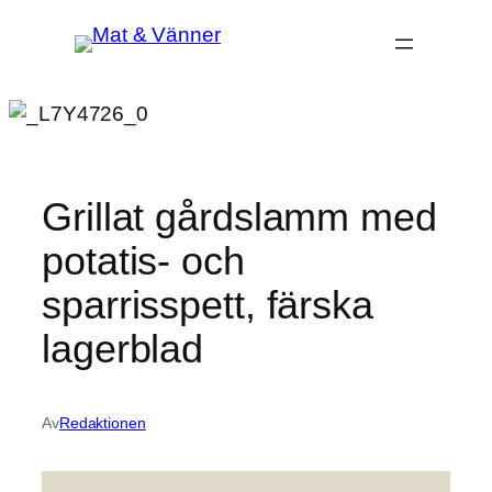
Hoppa
till
innehåll
Grillat gårdslamm med
potatis- och
sparrisspett, färska
lagerblad
Av
Redaktionen