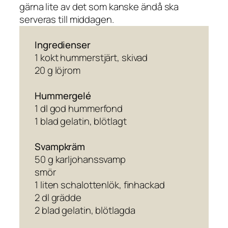
gärna lite av det som kanske ändå ska
serveras till middagen.
Ingredienser
1 kokt hummerstjärt, skivad
20 g löjrom
Hummergelé
1 dl god hummerfond
1 blad gelatin, blötlagt
Svampkräm
50 g karljohanssvamp
smör
1 liten schalottenlök, finhackad
2 dl grädde
2 blad gelatin, blötlagda