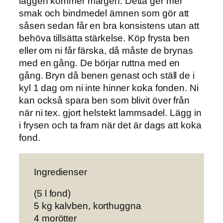
läggen kommer märgen. Detta ger mer
smak och bindmedel ämnen som gör att
såsen sedan får en bra konsistens utan att
behöva tillsätta stärkelse. Köp frysta ben
eller om ni får färska, då måste de brynas
med en gång. De börjar ruttna med en
gång. Bryn då benen genast och ställ de i
kyl 1 dag om ni inte hinner koka fonden. Ni
kan också spara ben som blivit över från
när ni tex. gjort helstekt lammsadel. Lägg in
i frysen och ta fram när det är dags att koka
fond.
Ingredienser
(5 l fond)
5 kg kalvben, korthuggna
4 morötter