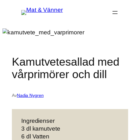
Hoppa
till
innehåll
Kamutvetesallad med
vårprimörer och dill
Av
Nadia Nygren
Ingredienser
3 dl kamutvete
6 dl Vatten