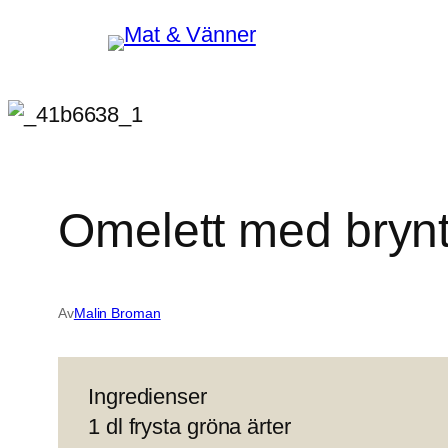
Hoppa
till
innehåll
Omelett med brynt
Av
Malin Broman
Ingredienser
1 dl frysta gröna ärter