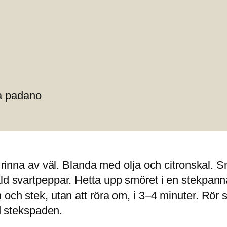
na padano
åt rinna av väl. Blanda med olja och citronskal. 
ald svartpeppar. Hetta upp smöret i en stekpann
och stek, utan att röra om, i 3–4 minuter. Rör se
ed stekspaden.