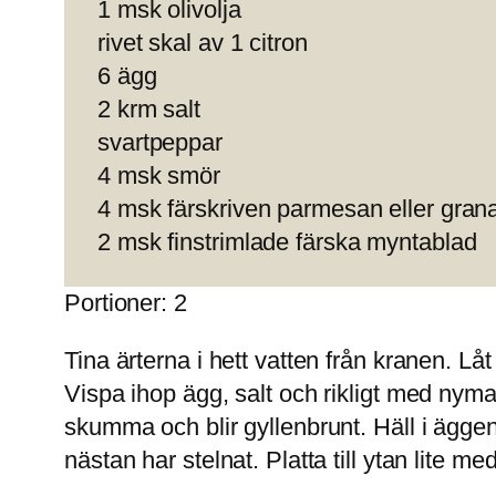
1 msk olivolja
rivet skal av 1 citron
6 ägg
2 krm salt
svartpeppar
4 msk smör
4 msk färskriven parmesan eller gra
2 msk finstrimlade färska myntablad
Portioner: 2
Tina ärterna i hett vatten från kranen. L
Vispa ihop ägg, salt och rikligt med nym
skumma och blir gyllenbrunt. Häll i äggen 
nästan har stelnat. Platta till ytan lite m