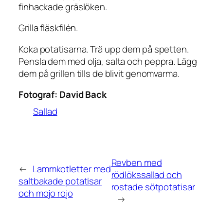
finhackade gräslöken.
Grilla fläskfilén.
Koka potatisarna. Trä upp dem på spetten.
Pensla dem med olja, salta och peppra. Lägg
dem på grillen tills de blivit genomvarma.
Fotograf:
David Back
Sallad
Revben med
←
Lammkotletter med
rödlökssallad och
saltbakade potatisar
rostade sötpotatisar
och mojo rojo
→