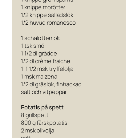
1 knippe morötter
1/2 knippe salladslök
1/2 huvud romanesco
1 schalottenlök
1 tsk smör
1 1/2 dl grädde
1/2 dl crème fraiche
1-1 1/2 msk tryffelolja
1 msk maizena
1/2 dl gräslök, finhackad
salt och vitpeppar
Potatis på spett
8 grillspett
800 g färskpotatis
2 msk olivolja
salt