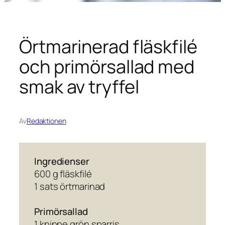
Örtmarinerad fläskfilé
och primörsallad med
smak av tryffel
Av
Redaktionen
Ingredienser
600 g fläskfilé
1 sats örtmarinad
Primörsallad
1 knippe grön sparris