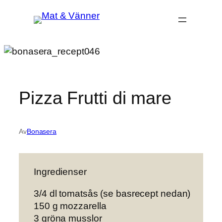
Hoppa
till
innehåll
Pizza Frutti di mare
Av
Bonasera
Ingredienser
3/4 dl tomatsås (se basrecept nedan)
150 g mozzarella
3 gröna musslor