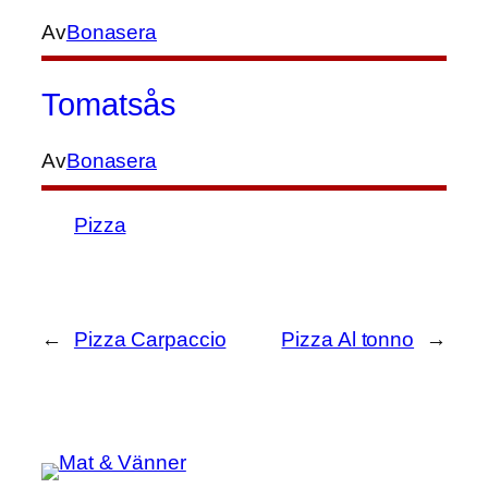
Av
Bonasera
Tomatsås
Av
Bonasera
Pizza
←
Pizza Carpaccio
Pizza Al tonno
→