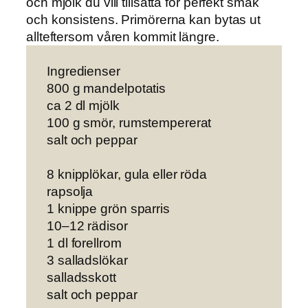
och mjölk du vill tillsätta för perfekt smak
och konsistens. Primörerna kan bytas ut
allteftersom våren kommit längre.
Ingredienser
800 g mandelpotatis
ca 2 dl mjölk
100 g smör, rumstempererat
salt och peppar
8 knipplökar, gula eller röda
rapsolja
1 knippe grön sparris
10–12 rädisor
1 dl forellrom
3 salladslökar
salladsskott
salt och peppar