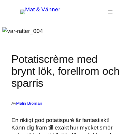
Hoppa
till
innehåll
Potatiscrème med
brynt lök, forellrom och
sparris
Av
Malin Broman
En riktigt god potatispuré är fantastiskt!
Känn dig fram till exakt hur mycket smör