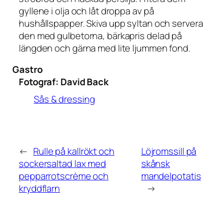
gyllene i olja och låt droppa av på
hushållspapper. Skiva upp syltan och servera
den med gulbetorna, bärkapris delad på
längden och gärna med lite ljummen fond.
Gastro
Fotograf:
David Back
Sås & dressing
←
Rulle på kallrökt och
Löjromssill på
sockersaltad lax med
skånsk
pepparrotscrème och
mandelpotatis
kryddflarn
→