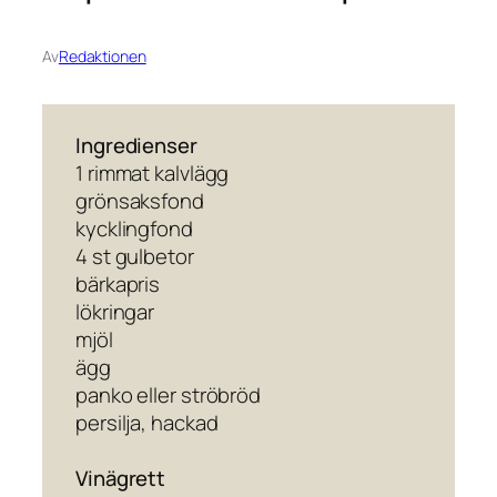
Av
Redaktionen
Ingredienser
1 rimmat kalvlägg
grönsaksfond
kycklingfond
4 st gulbetor
bärkapris
lökringar
mjöl
ägg
panko eller ströbröd
persilja, hackad
Vinägrett