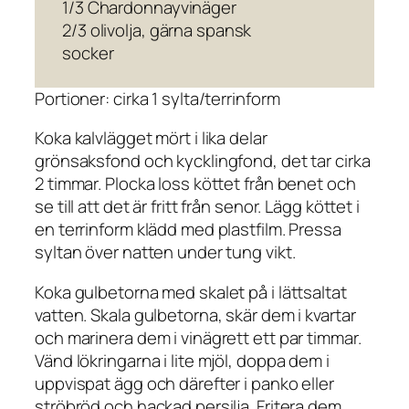
1/3 Chardonnayvinäger
2/3 olivolja, gärna spansk
socker
Portioner: cirka 1 sylta/terrinform
Koka kalvlägget mört i lika delar
grönsaksfond och kycklingfond, det tar cirka
2 timmar. Plocka loss köttet från benet och
se till att det är fritt från senor. Lägg köttet i
en terrinform klädd med plastfilm. Pressa
syltan över natten under tung vikt.
Koka gulbetorna med skalet på i lättsaltat
vatten. Skala gulbetorna, skär dem i kvartar
och marinera dem i vinägrett ett par timmar.
Vänd lökringarna i lite mjöl, doppa dem i
uppvispat ägg och därefter i panko eller
ströbröd och hackad persilja. Fritera dem