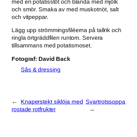
med en potatisstöt och blanda med mjölk
och smör. Smaka av med muskotnöt, salt
och vitpeppar.
Lägg upp strömmingsfiléerna på tallrik och
ringla örtgräddfilen runtom. Servera
tillsammans med potatismoset.
Fotograf:
David Back
Sås & dressing
←
Knaperstekt siklöja med
Svartrotssoppa
rostade rotfrukter
→