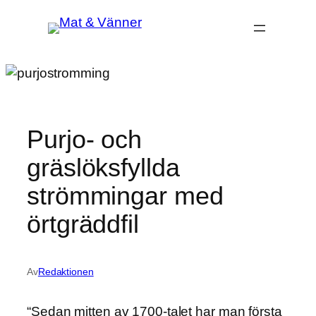
Hoppa
till
innehåll
Purjo- och
gräslöksfyllda
strömmingar med
örtgräddfil
Av
Redaktionen
“Sedan mitten av 1700-talet har man första