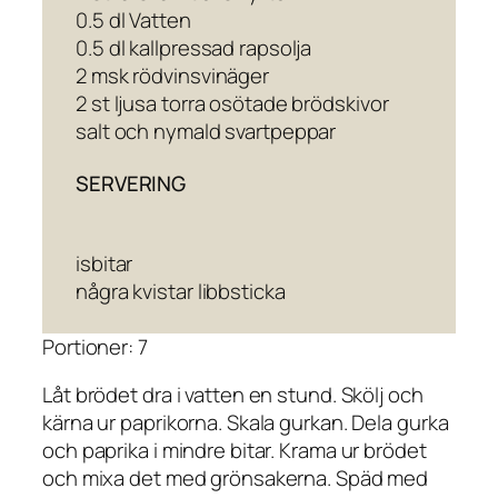
0.5 dl Vatten
0.5 dl kallpressad rapsolja
2 msk rödvinsvinäger
2 st ljusa torra osötade brödskivor
salt och nymald svartpeppar
SERVERING
isbitar
några kvistar libbsticka
Portioner: 7
Låt brödet dra i vatten en stund. Skölj och
kärna ur paprikorna. Skala gurkan. Dela gurka
och paprika i mindre bitar. Krama ur brödet
och mixa det med grönsakerna. Späd med