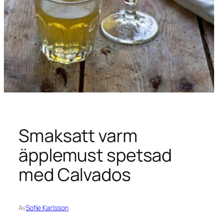
Smaksatt varm
äpplemust spetsad
med Calvados
Av
Sofie Karlsson