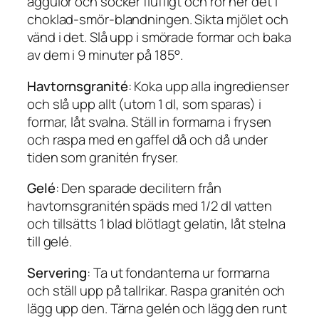
äggulor och socker fluffigt och rör ner det i
choklad-smör-blandningen. Sikta mjölet och
vänd i det. Slå upp i smörade formar och baka
av dem i 9 minuter på 185°.
Havtornsgranité
: Koka upp alla ingredienser
och slå upp allt (utom 1 dl, som sparas) i
formar, låt svalna. Ställ in formarna i frysen
och raspa med en gaffel då och då under
tiden som granitén fryser.
Gelé
: Den sparade decilitern från
havtornsgranitén späds med 1/2 dl vatten
och tillsätts 1 blad blötlagt gelatin, låt stelna
till gelé.
Servering
: Ta ut fondanterna ur formarna
och ställ upp på tallrikar. Raspa granitén och
lägg upp den. Tärna gelén och lägg den runt