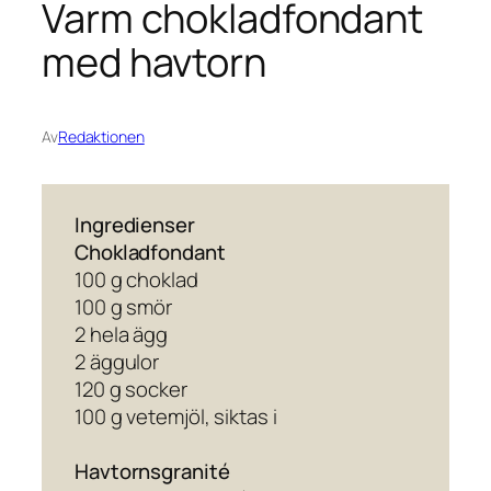
Varm chokladfondant
med havtorn
Av
Redaktionen
Ingredienser
Chokladfondant
100 g choklad
100 g smör
2 hela ägg
2 äggulor
120 g socker
100 g vetemjöl, siktas i
Havtornsgranité