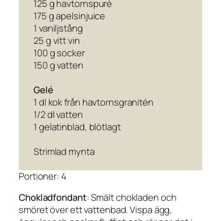
125 g havtornspuré
175 g apelsinjuice
1 vaniljstång
25 g vitt vin
100 g socker
150 g vatten
Gelé
1 dl kok från havtornsgranitén
1/2 dl vatten
1 gelatinblad, blötlagt
Strimlad mynta
Portioner: 4
Chokladfondant
: Smält chokladen och
smöret över ett vattenbad. Vispa ägg,