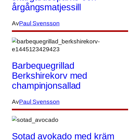
årgångsmatjessill
Av
Paul Svensson
Barbequegrillad
Berkshirekorv med
champinjonsallad
Av
Paul Svensson
Sotad avokado med kräm