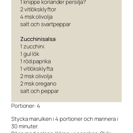
1 knippe koriander persilja?
2 vitlöksklyftor
4 msk olivolja
salt och svartpeppar
Zucchinisalsa
1 zucchini
1 gul lök
1 röd paprika
1 vitlöksklyfta
2 msk olivolja
2 msk oregano
salt och peppar
Portioner: 4
Stycka marulken i 4 portioner och marinera i
30 minuter.