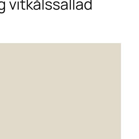
g vitkålssallad