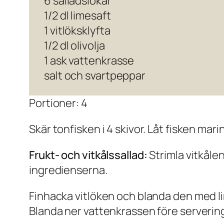
6 salladslökar
1/2 dl limesaft
1 vitlöksklyfta
1/2 dl olivolja
1 ask vattenkrasse
salt och svartpeppar
Portioner: 4
Skär tonfisken i 4 skivor. Låt fisken mari
Frukt- och vitkålssallad:
Strimla vitkåle
ingredienserna.
Finhacka vitlöken och blanda den med lim
Blanda ner vattenkrassen före serverin