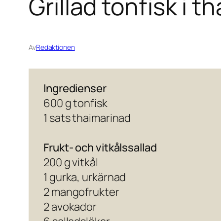
Grillad tonfisk i 
Av
Redaktionen
Ingredienser
600 g tonfisk
1 sats thaimarinad
Frukt- och vitkålssallad
200 g vitkål
1 gurka, urkärnad
2 mangofrukter
2 avokador