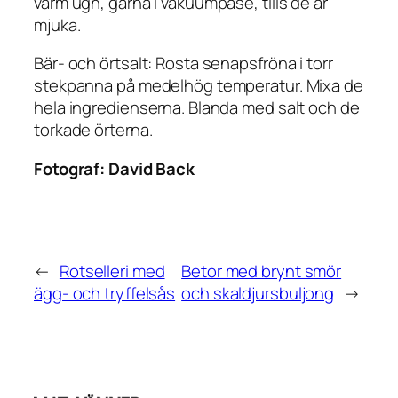
varm ugn, gärna i vakuumpåse, tills de är
mjuka.
Bär- och örtsalt: Rosta senapsfröna i torr
stekpanna på medelhög temperatur. Mixa de
hela ingredienserna. Blanda med salt och de
torkade örterna.
Fotograf:
David Back
←
Rotselleri med
Betor med brynt smör
ägg- och tryffelsås
och skaldjursbuljong
→