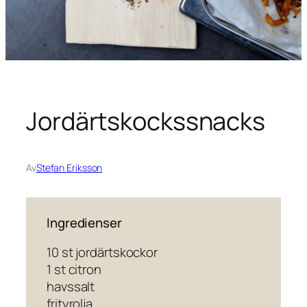
Jordärtskockssnacks
Av
Stefan Eriksson
Ingredienser
10 st jordärtskockor
1 st citron
havssalt
frityrolja