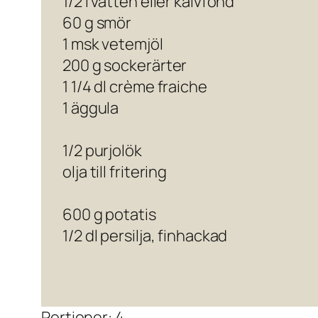
1/2 l vatten eller kalvfond
60 g smör
1 msk vetemjöl
200 g sockerärter
1 1/4 dl crème fraiche
1 äggula
1/2 purjolök
olja till fritering
600 g potatis
1/2 dl persilja, finhackad
Portioner: 4