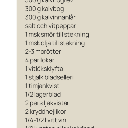
300 g kalvhögrev
300 g kalvbog
300 g kalvinnanlår
salt och vitpeppar
1 msk smör till stekning
1 msk olja till stekning
2-3 morötter
4 pärllökar
1 vitlöksklyfta
1 stjälk bladselleri
1 timjankvist
1/2 lagerblad
2 persiljekvistar
2 kryddnejlikor
1/4-1/2 l vitt vin