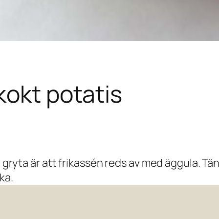
kokt potatis
g gryta är att frikassén reds av med äggula. Tä
ka.