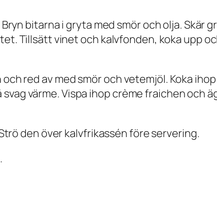
. Bryn bitarna i gryta med smör och olja. Skär 
et. Tillsätt vinet och kalvfonden, koka upp och
 och red av med smör och vetemjöl. Koka ihop s
svag värme. Vispa ihop crème fraichen och ägg
. Strö den över kalvfrikassén före servering.
.