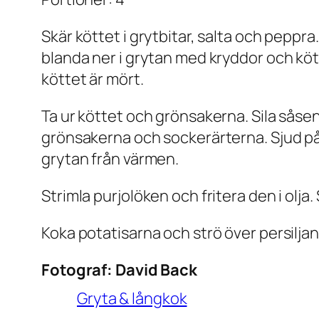
Skär köttet i grytbitar, salta och peppra
blanda ner i grytan med kryddor och kött
köttet är mört.
Ta ur köttet och grönsakerna. Sila såsen
grönsakerna och sockerärterna. Sjud på 
grytan från värmen.
Strimla purjolöken och fritera den i olja
Koka potatisarna och strö över persiljan
Fotograf:
David Back
Gryta & långkok