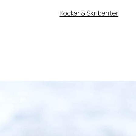
Kockar & Skribenter