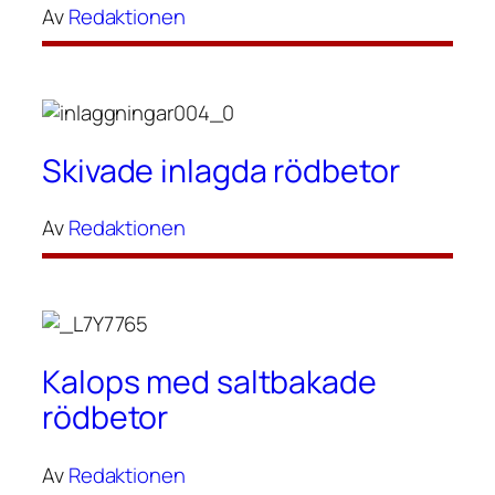
Av
Redaktionen
Skivade inlagda rödbetor
Av
Redaktionen
Kalops med saltbakade
rödbetor
Av
Redaktionen