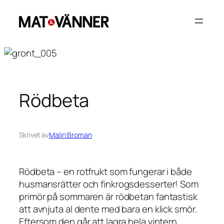
Hoppa
till
innehåll
Rödbeta
Skrivet av
Malin Broman
Rödbeta – en rotfrukt som fungerar i både
husmansrätter och finkrogsdesserter! Som
primör på sommaren är rödbetan fantastisk
att avnjuta al dente med bara en klick smör.
Eftersom den går att lagra hela vintern