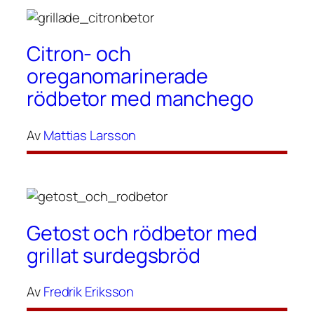
Citron- och
oreganomarinerade
rödbetor med manchego
Av
Mattias Larsson
Getost och rödbetor med
grillat surdegsbröd
Av
Fredrik Eriksson