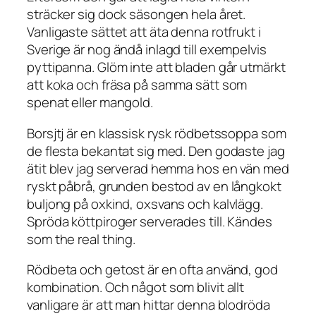
sträcker sig dock säsongen hela året.
Vanligaste sättet att äta denna rotfrukt i
Sverige är nog ändå inlagd till exempelvis
pyttipanna. Glöm inte att bladen går utmärkt
att koka och fräsa på samma sätt som
spenat eller mangold.
Borsjtj är en klassisk rysk rödbetssoppa som
de flesta bekantat sig med. Den godaste jag
ätit blev jag serverad hemma hos en vän med
ryskt påbrå, grunden bestod av en långkokt
buljong på oxkind, oxsvans och kalvlägg.
Spröda köttpiroger serverades till. Kändes
som the real thing.
Rödbeta och getost är en ofta använd, god
kombination. Och något som blivit allt
vanligare är att man hittar denna blodröda