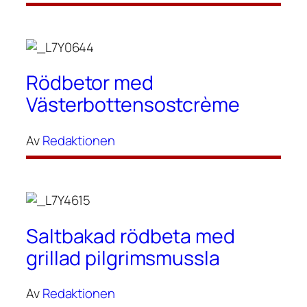
Rödbetor med
Västerbottensostcrème
Av
Redaktionen
Saltbakad rödbeta med
grillad pilgrimsmussla
Av
Redaktionen